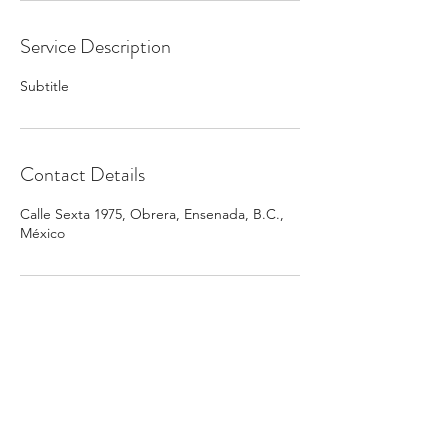
Service Description
Subtitle
Contact Details
Calle Sexta 1975, Obrera, Ensenada, B.C.,
México
Clínica Dental TV
clinicadentalteve@gmail.com