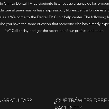
e Clínica Dental TV. La siguiente lista recoge algunas de las pregun
uda que alguien más ya haya expresado. ¿No encuentra lo qué está
les. / Welcome to the Dental TV Clinic help center. The following li
aybe you have the same question that someone else has already expre
for? Call today and get the attention of our professional team.
 GRATUITAS?
¿QUÉ TRÁMITES DEB
PACIENTE?