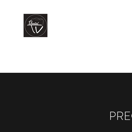
CLÍNICA DENTAL TV
Dental Care
You Can Rely On
Inicio
Nuestros servicios
Nuestro equipo
La clínica
PRE