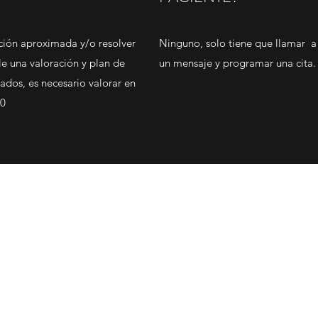
ción aproximada y/o resolver
Ninguno, solo tiene que llamar a 
e una valoración y plan de
un mensaje y programar una cita.
ados, es necesario valorar en
00
Clínica Dental TV
clinicadentalteve@gmail.com
+526461377880
Calle Sexta 1975, Obrera, 22880 Ensenada, B.C., Mexico