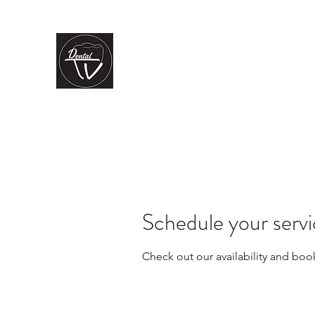
CLÍNICA DENTAL TV
Dental Care
You Can Rely On
Inicio
Nuestros servicios
Nuestro equipo
La clínica
Schedule your serv
Check out our availability and boo