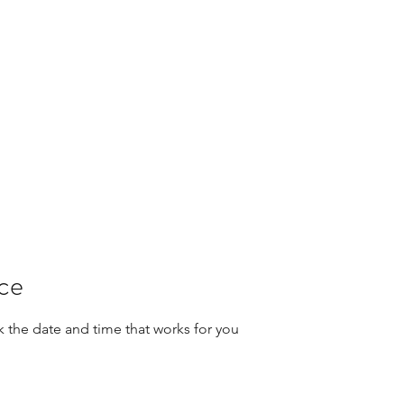
Contactar
Más
clini
ice
k the date and time that works for you